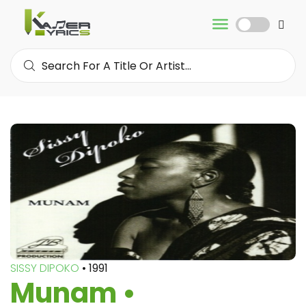
SISSY DIPOKO
• 1991
Munam •