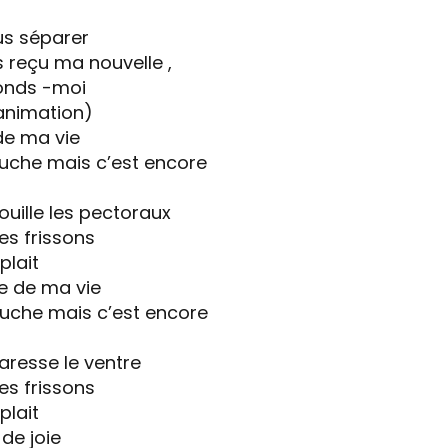
us séparer
 reçu ma nouvelle ,
onds -moi
animation)
de ma vie
ouche mais c’est encore
ouille les pectoraux
es frissons
 plait
e de ma vie
ouche mais c’est encore
caresse le ventre
es frissons
 plait
 de joie