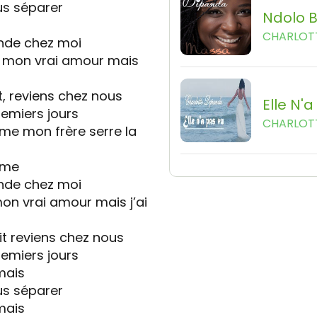
us séparer
Ndolo 
CHARLOT
ande chez moi
uvé mon vrai amour mais
, reviens chez nous
Elle N'
emiers jours
CHARLOT
ime mon frère serre la
aime
ande chez moi
 mon vrai amour mais j’ai
t reviens chez nous
emiers jours
mais
us séparer
mais