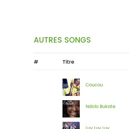
AUTRES SONGS
#
Titre
Coucou
Ndolo Bukate
Luv Luv Luv