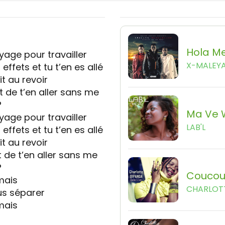
Hola M
oyage pour travailler
X-MALEY
ffets et tu t’en es allé
t au revoir
t de t’en aller sans me
?
Ma Ve 
oyage pour travailler
LAB'L
ffets et tu t’en es allé
t au revoir
t de t’en aller sans me
?
Couco
mais
CHARLOT
us séparer
mais