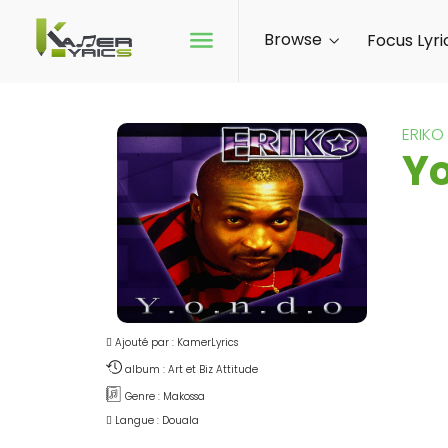
Browse
Focus Lyri
ERIKO
Yo
Ajouté par : KamerLyrics
album : Art et Biz Attitude
Genre : Makossa
Langue : Douala