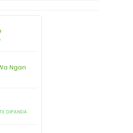
e
A
Wa Ngan
u
TE DIPANDA