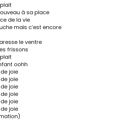
 plait
nouveau à sa place
e de la vie
ouche mais c’est encore
caresse le ventre
es frissons
 plait
enfant oohh
 de joie
 de joie
 de joie
 de joie
 de joie
 de joie
imation)