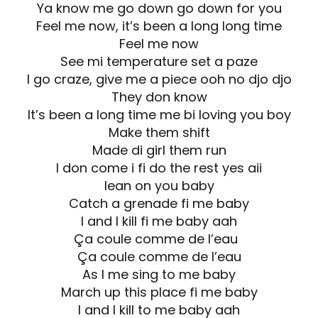
Ya know me go down go down for you
Feel me now, it’s been a long long time
Feel me now
See mi temperature set a paze
I go craze, give me a piece ooh no djo djo
They don know
It’s been a long time me bi loving you boy
Make them shift
Made di girl them run
I don come i fi do the rest yes aii
lean on you baby
Catch a grenade fi me baby
I and I kill fi me baby aah
Ça coule comme de l’eau
Ça coule comme de l’eau
As I me sing to me baby
March up this place fi me baby
I and I kill to me baby aah