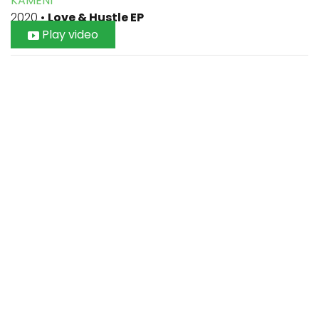
KAMENI
2020
•
Love & Hustle EP
Play video